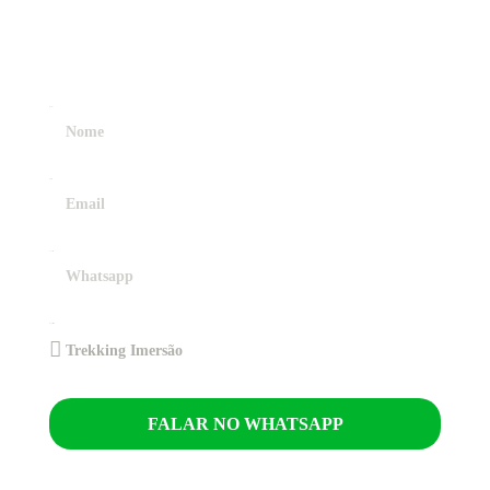
COMECE
SUA JORNADA!
Nome
Email
Contato
Experiência
FALAR NO WHATSAPP