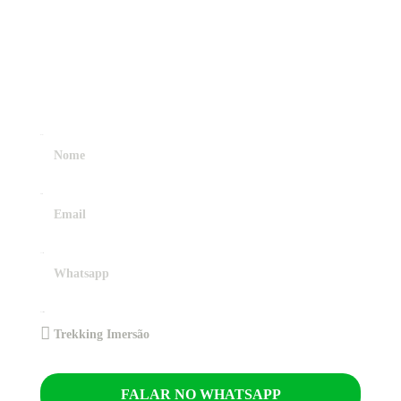
CONECTE-SE E
COMECE
SUA JORNADA!
Nome
Email
Contato
Experiência
FALAR NO WHATSAPP