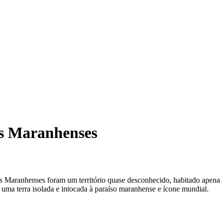
is Maranhenses
óis Maranhenses foram um território quase desconhecido, habitado ape
e uma terra isolada e intocada à paraíso maranhense e ícone mundial.