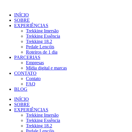
Ir
para
INÍCIO
o
SOBRE
conteúdo
EXPERIÊNCIAS
Trekking Imersão
Trekking Essência
Trekking 18.2
Pedale Lençóis
Roteiros de 1 dia
PARCERIAS
Empresas
Mídia digital e marcas
CONTATO
Contato
FAQ
BLOG
INÍCIO
SOBRE
EXPERIÊNCIAS
Trekking Imersão
Trekking Essência
Trekking 18.2
Pedale Lençóis