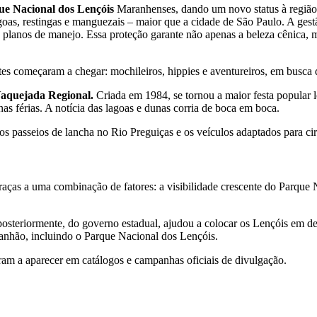
ue Nacional dos Lençóis
Maranhenses, dando um novo status à região
oas, restingas e manguezais – maior que a cidade de São Paulo. A gest
o e planos de manejo. Essa proteção garante não apenas a beleza cênica
ntes começaram a chegar: mochileiros, hippies e aventureiros, em busca 
aquejada Regional.
Criada em 1984, se tornou a maior festa popular
s férias. A notícia das lagoas e dunas corria de boca em boca.
os passeios de lancha no Rio Preguiças e os veículos adaptados para cir
aças a uma combinação de fatores: a visibilidade crescente do Parque Na
posteriormente, do governo estadual, ajudou a colocar os Lençóis em d
ranhão, incluindo o Parque Nacional dos Lençóis.
am a aparecer em catálogos e campanhas oficiais de divulgação.