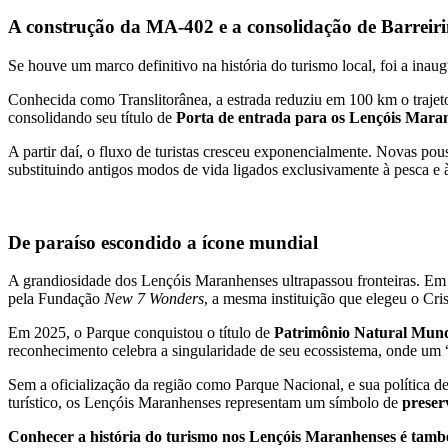
A construção da MA-402 e a consolidação de Barreir
Se houve um marco definitivo na história do turismo local, foi a ina
Conhecida como Translitorânea, a estrada reduziu em 100 km o trajeto 
consolidando seu título de
Porta de entrada para os Lençóis Mara
A partir daí, o fluxo de turistas cresceu exponencialmente. Novas pou
substituindo antigos modos de vida ligados exclusivamente à pesca e à
De paraíso escondido a ícone mundial
A grandiosidade dos Lençóis Maranhenses ultrapassou fronteiras. E
pela Fundação
New 7 Wonders
, a mesma instituição que elegeu o C
Em 2025, o Parque conquistou o título de
Patrimônio Natural Mund
reconhecimento celebra a singularidade de seu ecossistema, onde um 
Sem a oficialização da região como Parque Nacional, e sua política 
turístico, os Lençóis Maranhenses representam um símbolo de
preser
Conhecer a história do turismo nos Lençóis Maranhenses é també