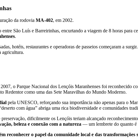
inhas
uguração da rodovia
MA-402
, em 2002.
entre São Luís e Barreirinhas, encurtando a viagem de 8 horas para cer
nhenses
.
sadas, hotéis, restaurantes e operadoras de passeios começaram a surgir
 agricultura.
m 2007, o Parque Nacional dos Lençóis Maranhenses foi reconhecido 
risto Redentor como uma das Sete Maravilhas do Mundo Moderno.
ial
pela UNESCO, reforçando sua importância não apenas para o Maran
“deserto com água” abriga uma rica biodiversidade e comunidades trad
de preservação, dificilmente os Lençóis teriam alcançado reconhecimen
vação, beleza e conexão com a natureza
— um lembrete do quanto é es
m reconhecer o papel da comunidade local e das transformações so