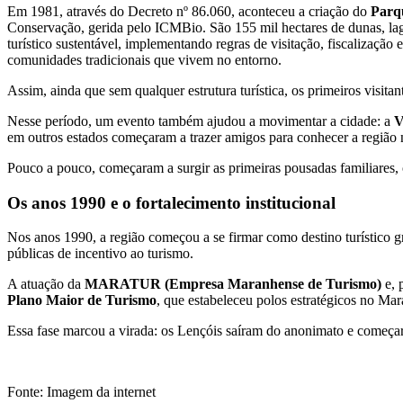
Em 1981, através do Decreto nº 86.060, aconteceu a criação do
Parq
Conservação, gerida pelo ICMBio. São 155 mil hectares de dunas, lag
turístico sustentável, implementando regras de visitação, fiscalizaçã
comunidades tradicionais que vivem no entorno.
Assim, ainda que sem qualquer estrutura turística, os primeiros visita
Nesse período, um evento também ajudou a movimentar a cidade: a
V
em outros estados começaram a trazer amigos para conhecer a região na
Pouco a pouco, começaram a surgir as primeiras pousadas familiares, 
Os anos 1990 e o fortalecimento institucional
Nos anos 1990, a região começou a se firmar como destino turístico gr
públicas de incentivo ao turismo.
A atuação da
MARATUR (Empresa Maranhense de Turismo)
e, 
Plano Maior de Turismo
, que estabeleceu polos estratégicos no Ma
Essa fase marcou a virada: os Lençóis saíram do anonimato e começar
Fonte: Imagem da internet