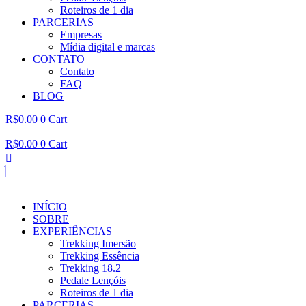
Roteiros de 1 dia
PARCERIAS
Empresas
Mídia digital e marcas
CONTATO
Contato
FAQ
BLOG
R$
0.00
0
Cart
R$
0.00
0
Cart
INÍCIO
SOBRE
EXPERIÊNCIAS
Trekking Imersão
Trekking Essência
Trekking 18.2
Pedale Lençóis
Roteiros de 1 dia
PARCERIAS