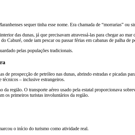
aranhenses sequer tinha esse nome. Era chamada de “morrarias” ou si
terior das dunas, já que precisavam atravessá-las para chegar ao mar 
 do Caburé, onde iam pescar ou passar férias em cabanas de palha de p
uardado pelas populações tradicionais.
ora
 de prospecção de petróleo nas dunas, abrindo estradas e picadas para 
e técnicos – inclusive estrangeiros.
 da região. O transporte aéreo usado pela estatal proporcionava sobrev
am os primeiros turistas involuntários da região.
arcou o início do turismo como atividade real.