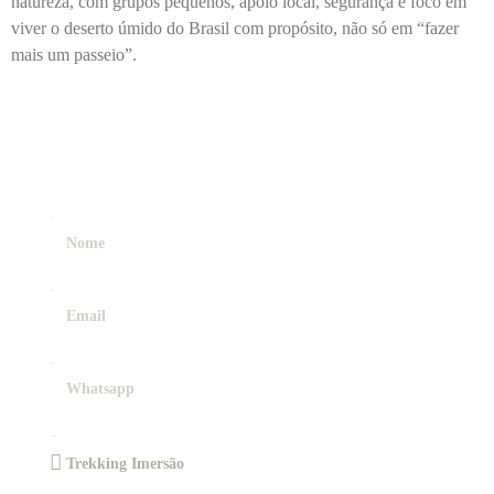
natureza, com grupos pequenos, apoio local, segurança e foco em
viver o deserto úmido do Brasil com propósito, não só em “fazer
mais um passeio”.
CONECTE-SE E
COMECE
SUA JORNADA!
Nome
Email
Contato
Experiência