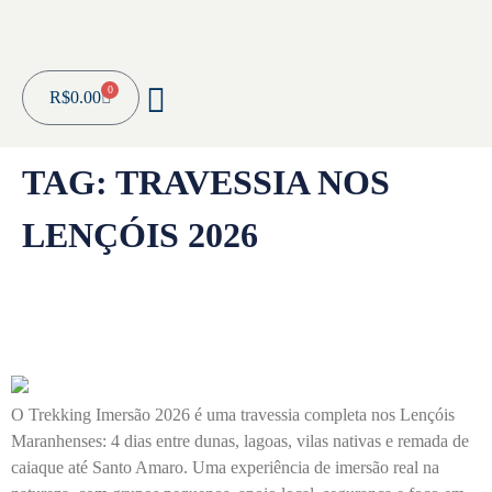
0
R$
0.00
TAG:
TRAVESSIA NOS
LENÇÓIS 2026
Travessias Nos Lençóis 2026: Uma Imersão
A Pé Pelo Deserto Úmido Do Brasil
O Trekking Imersão 2026 é uma travessia completa nos Lençóis
Maranhenses: 4 dias entre dunas, lagoas, vilas nativas e remada de
caiaque até Santo Amaro. Uma experiência de imersão real na