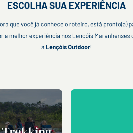
ESCOLHA SUA EXPERIÊNCIA
ora que você já conhece o roteiro, está pronto(a) p
er a melhor experiência nos Lençóis Maranhenses
a
Lençóis Outdoor
!
TREKKING
PEDALE
18.2
LENÇÓIS
2 Dias | 18 Km | Lagoa
Azul E
3 Dias | 82 Km |