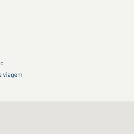
ão
ua viagem