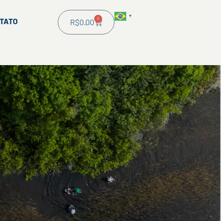
▼
0
TATO
R$
0.00