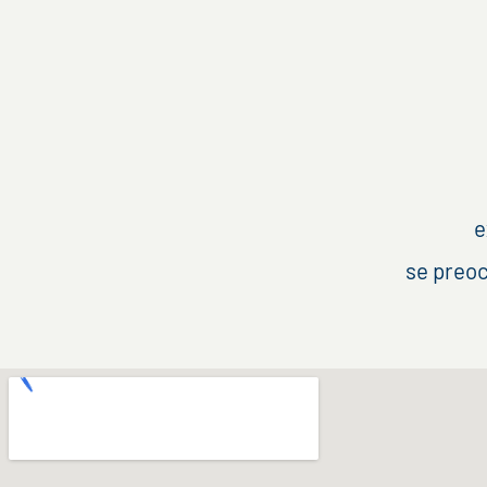
e
se preoc